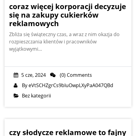
coraz więcej korporacji decyzuje
się na zakupy cukierków
reklamowych
Zbliża się świąteczny czas, a wraz z nim okazja do
rozpieszczania klientów i pracowników
wyjątkowymi…
5 cze, 2024
(0) Comments
By
eVtSCHZgrCs9bIuOwpLXyPaA047QBd
Bez kategorii
czy słodycze reklamowe to fajny