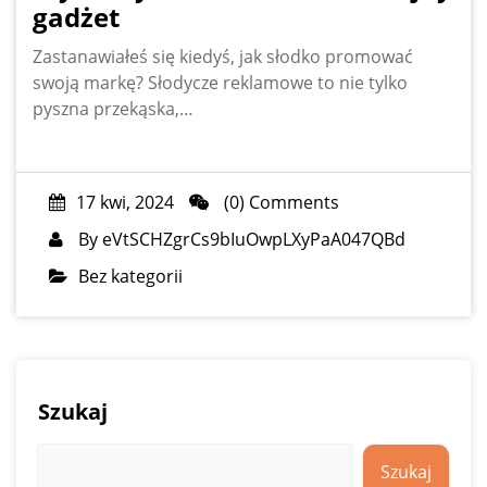
gadżet
Zastanawiałeś się kiedyś, jak słodko promować
swoją markę? Słodycze reklamowe to nie tylko
pyszna przekąska,…
17 kwi, 2024
(0) Comments
By
eVtSCHZgrCs9bIuOwpLXyPaA047QBd
Bez kategorii
Szukaj
Szukaj