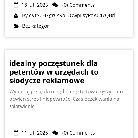
18 lut, 2025
(0) Comments
By
eVtSCHZgrCs9bIuOwpLXyPaA047QBd
Bez kategorii
idealny poczęstunek dla
petentów w urzędach to
słodycze reklamowe
Wybierając się do urzędu, często towarzyszy nam
pewien stres i niepewność. Czas oczekiwania na
załatwienie…
11 lut, 2025
(0) Comments