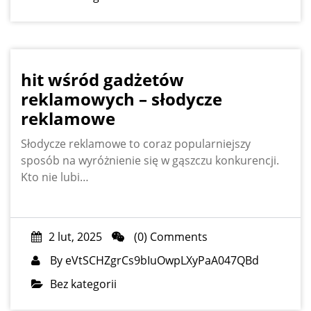
hit wśród gadżetów
reklamowych – słodycze
reklamowe
Słodycze reklamowe to coraz popularniejszy
sposób na wyróżnienie się w gąszczu konkurencji.
Kto nie lubi…
2 lut, 2025
(0) Comments
By
eVtSCHZgrCs9bIuOwpLXyPaA047QBd
Bez kategorii