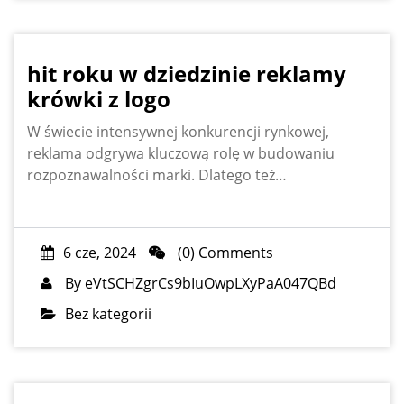
hit roku w dziedzinie reklamy
krówki z logo
W świecie intensywnej konkurencji rynkowej,
reklama odgrywa kluczową rolę w budowaniu
rozpoznawalności marki. Dlatego też…
6 cze, 2024
(0) Comments
By
eVtSCHZgrCs9bIuOwpLXyPaA047QBd
Bez kategorii