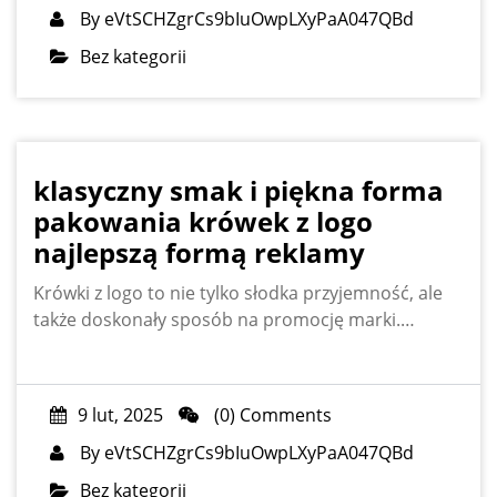
By
eVtSCHZgrCs9bIuOwpLXyPaA047QBd
Bez kategorii
klasyczny smak i piękna forma
pakowania krówek z logo
najlepszą formą reklamy
Krówki z logo to nie tylko słodka przyjemność, ale
także doskonały sposób na promocję marki.…
9 lut, 2025
(0) Comments
By
eVtSCHZgrCs9bIuOwpLXyPaA047QBd
Bez kategorii